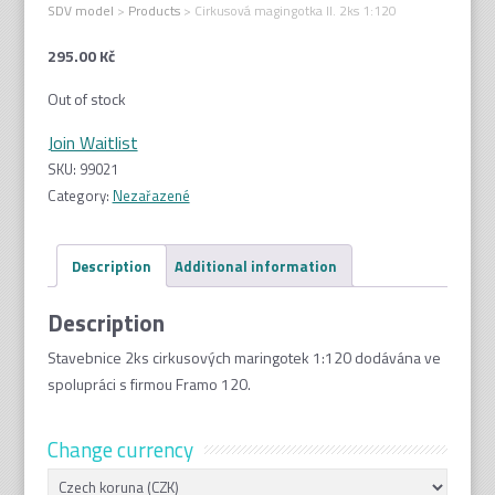
SDV model
>
Products
>
Cirkusová magingotka II. 2ks 1:120
295.00
Kč
Out of stock
Join Waitlist
SKU:
99021
Category:
Nezařazené
Description
Additional information
Description
Stavebnice 2ks cirkusových maringotek 1:120 dodávána ve
spolupráci s firmou Framo 120.
Change currency