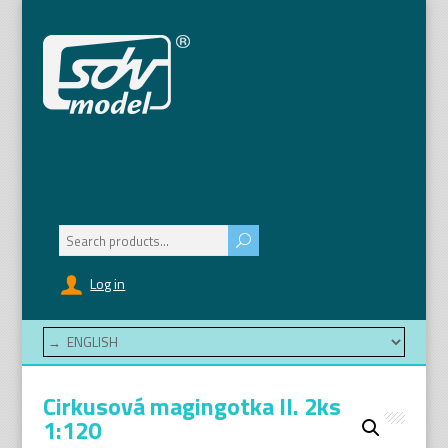
Search
for:
Log in
Cirkusová magingotka II. 2ks
1:120