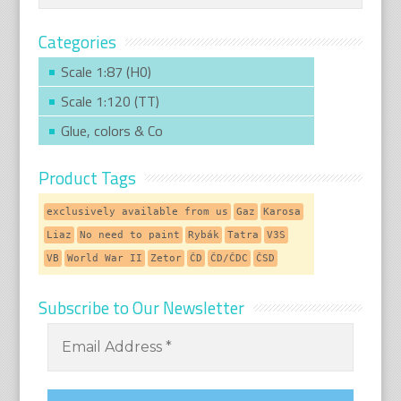
Categories
Scale 1:87 (H0)
Scale 1:120 (TT)
Glue, colors & Co
Product Tags
exclusively available from us
Gaz
Karosa
Liaz
No need to paint
Rybák
Tatra
V3S
VB
World War II
Zetor
ČD
ČD/ČDC
ČSD
Subscribe to Our Newsletter