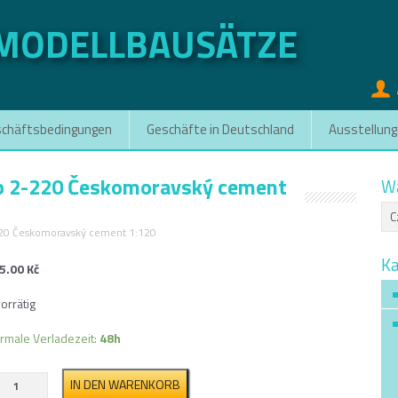
KMODELLBAUSÄTZE
schäftsbedingungen
Geschäfte in Deutschland
Ausstellun
yp 2-220 Českomoravský cement
W
220 Českomoravský cement 1:120
Ka
5.00
Kč
orrätig
rmale Verladezeit:
48h
Selbstentladewagen
IN DEN WARENKORB