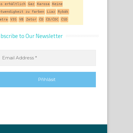
ns erhältlich
Gaz
Karosa
Keine
otwendigkeit zu farben
Liaz
Rybák
atra
V3S
VB
Zetor
ČD
ČD/ČDC
ČSD
bscribe to Our Newsletter