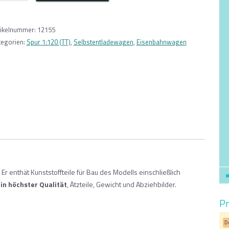
Facc
10
typ
tikelnummer:
12155
2-
tegorien:
Spur 1:120 (TT)
,
Selbstentladewagen
,
Eisenbahnwagen
220
Českomoravský
cement
1:120
Menge
 enthät Kunststoffteile für Bau des Modells einschließlich
in höchster Qualität
, Ätzteile, Gewicht und Abziehbilder.
Pr
D