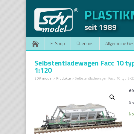
PLASTI
seit 1989
E-Shop
Über uns
Allgemeine Ge
Selbstentladewagen Facc 10 t
1:120
SDV model
>
Produkte
>
Selbstentladewagen Facc 10 typ 2-
69
5 v
No