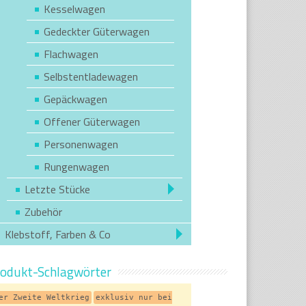
Kesselwagen
Gedeckter Güterwagen
Flachwagen
Selbstentladewagen
Gepäckwagen
Offener Güterwagen
Personenwagen
Rungenwagen
Letzte Stücke
Zubehör
Klebstoff, Farben & Co
odukt-Schlagwörter
er Zweite Weltkrieg
exklusiv nur bei