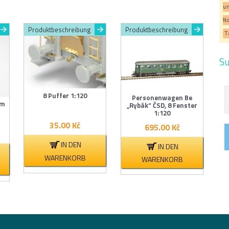
u
N
Produktbeschreibung
Produktbeschreibung
T
Su
8 Puffer 1:120
Personenwagen Be
mm
„Rybák“ ČSD, 8 Fenster
1:120
35.00
Kč
695.00
Kč
IN DEN
IN DEN
WARENKORB
WARENKORB