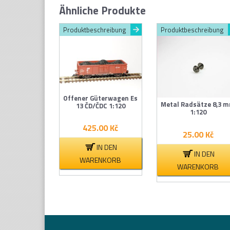
Ähnliche Produkte
Produktbeschreibung
Produktbeschreibung
Offener Güterwagen Es
Metal Radsätze 8,3 
13 ČD/ČDC 1:120
1:120
425.00
Kč
25.00
Kč
IN DEN
IN DEN
WARENKORB
WARENKORB