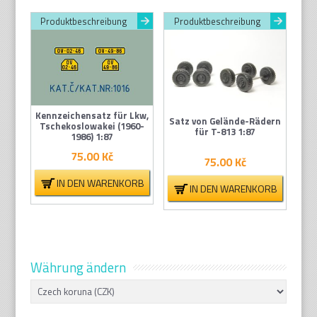
Produktbeschreibung
Produktbeschreibung
Kennzeichensatz für Lkw,
Satz von Gelände-Rädern
Tschekoslowakei (1960-
für T-813 1:87
1986) 1:87
75.00
Kč
75.00
Kč
IN DEN WARENKORB
IN DEN WARENKORB
Währung ändern