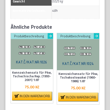
Gewicht
0.025 kg
48h
Normale Verladezeit:
Ähnliche Produkte
Produktbeschreibung
Produktbeschreibung
Kennzeichensatz für Pkw,
Kennzeichensatz für Pkw,
Tschechische Rep. (1993-
Tschekoslowakei (1960-
2001) 1:87
1986) 1:87
75.00
Kč
75.00
Kč
IN DEN WARENKORB
IN DEN WARENKORB