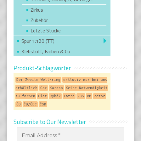
Zirkus
Zubehör
Letzte Stücke
Spur 1:120 (TT)
Klebstoff, Farben & Co
Produkt-Schlagwörter
Der Zweite Weltkrieg
exklusiv nur bei uns
erhältlich
Gaz
Karosa
Keine Notwendigkeit
zu farben
Liaz
Rybák
Tatra
V3S
VB
Zetor
ČD
ČD/ČDC
ČSD
Subscribe to Our Newsletter