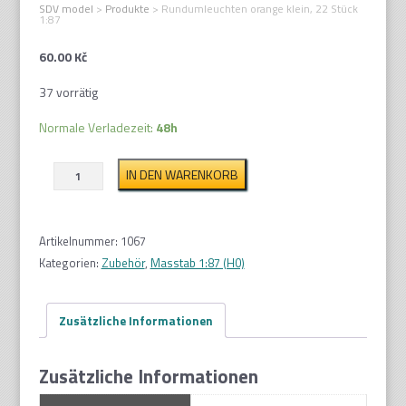
SDV model
>
Produkte
>
Rundumleuchten orange klein, 22 Stück
1:87
60.00
Kč
37 vorrätig
Normale Verladezeit:
48h
Rundumleuchten
IN DEN WARENKORB
orange
klein,
22
Artikelnummer:
1067
Stück
Kategorien:
Zubehör
,
Masstab 1:87 (H0)
1:87
Menge
Zusätzliche Informationen
Zusätzliche Informationen