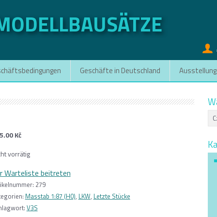
KMODELLBAUSÄTZE
schäftsbedingungen
Geschäfte in Deutschland
Ausstellun
W
5.00
Kč
Ka
ht vorrätig
r Warteliste beitreten
tikelnummer:
279
tegorien:
Masstab 1:87 (H0)
,
LKW
,
Letzte Stücke
hlagwort:
V3S