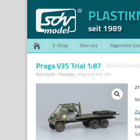
PLASTI
seit 1989
E-Shop
Über uns
Allgemeine Ge
Praga V3S Trial 1:87
SDV model
>
Produkte
>
Praga V3S Trial 1:87
27
Nic
Zu
Ar
Ka
Sc