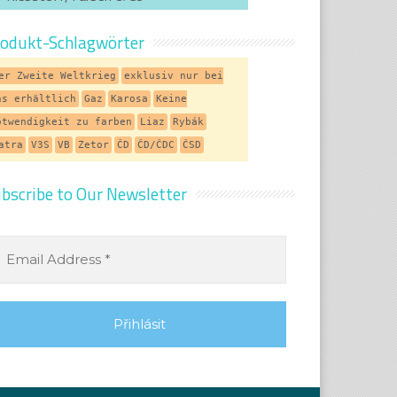
odukt-Schlagwörter
er Zweite Weltkrieg
exklusiv nur bei
ns erhältlich
Gaz
Karosa
Keine
otwendigkeit zu farben
Liaz
Rybák
atra
V3S
VB
Zetor
ČD
ČD/ČDC
ČSD
bscribe to Our Newsletter