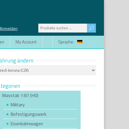
Suchen
Anmelden
nach:
gen
My Account
Sprache:
ährung ändern
tegorien
Masstab 1:87 (H0)
Military
Befestigungswerk
Eisenbahnwagen