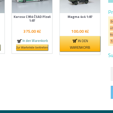
Pr
Karosa C954 ČSAD Plzeň
Magma 4×4 1:87
1:87
D
u
375.00
Kč
100.00
Kč
N
IN DEN
b
In den Warenkorb
T
WARENKORB
n
Zur Warteliste beitreten
Su