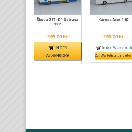
Škoda 21Tr DP Ostrava
Karosa Axer 1:87
1:87
395.00
Kč
395.00
Kč
IN DEN
In den Warenkor
WARENKORB
Zur Warteliste beitrete