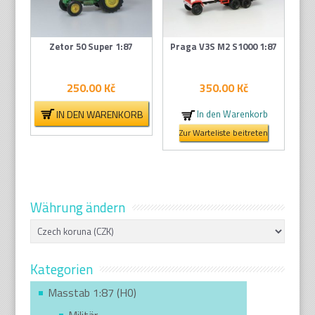
Zetor 50 Super 1:87
Praga V3S M2 S1000 1:87
250.00
Kč
350.00
Kč
IN DEN WARENKORB
In den Warenkorb
Zur Warteliste beitreten
Währung ändern
Kategorien
Masstab 1:87 (H0)
Militär