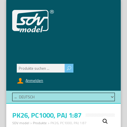
Suchen
nach:
Anmelden
PK26, PC1000, PAJ 1:87
SDV model
>
Produkte
>
PK26, PC1000, PAJ 1:87