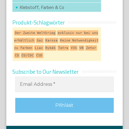
Klebstoff, Farben & Co
Produkt-Schlagwörter
Der Zweite Weltkrieg
exklusiv nur bei uns
erhältlich
Gaz
Karosa
Keine Notwendigkeit
zu farben
Liaz
Rybák
Tatra
V3S
VB
Zetor
ČD
ČD/ČDC
ČSD
Subscribe to Our Newsletter