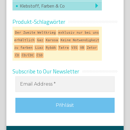
Klebstoff, Farben & Co
Produkt-Schlagwörter
Der Zweite Weltkrieg
exklusiv nur bei uns
erhältlich
Gaz
Karosa
Keine Notwendigkeit
zu farben
Liaz
Rybák
Tatra
V3S
VB
Zetor
ČD
ČD/ČDC
ČSD
Subscribe to Our Newsletter