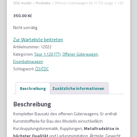
SDV model
>
Produkte
>
Offener Güterwagen Es 11 ČD cargo 1:120
350.00
Kč
Nicht vorrätig
Zur Warteliste beitreten
Artikelnummer:
12022
Kategorien:
Spur 1:120 (TT)
,
Offener Güterwagen
,
Eisenbahnwagen
Schlagwort:
ČD/ČDC
Beschreibung
Zusätzliche Informationen
Beschreibung
Kompletter Bausatz des offenen Güterwagens. Er enthät
Kunststoffteile für Bau des Modells einschließlich
Kurzkupplungskinematik, Kupplungen,
Metallradsätze in
höchster Qualität
und Ladungsimitation, Ätzteile, Gewicht