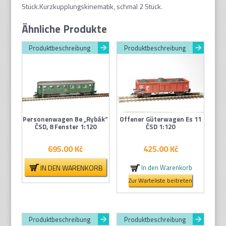
Stück.Kurzkupplungskinematik, schmal 2 Stück.
Ähnliche Produkte
Produktbeschreibung
Produktbeschreibung
Personenwagen Be „Rybák“
Offener Güterwagen Es 11
ČSD, 8 Fenster 1:120
ČSD 1:120
695.00
Kč
425.00
Kč
IN DEN WARENKORB
In den Warenkorb
Zur Warteliste beitreten
Produktbeschreibung
Produktbeschreibung