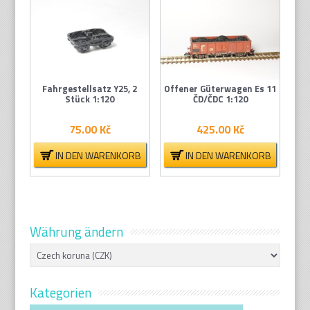
Fahrgestellsatz Y25, 2
Offener Güterwagen Es 11
Stück 1:120
ČD/ČDC 1:120
75.00
Kč
425.00
Kč
IN DEN WARENKORB
IN DEN WARENKORB
Währung ändern
Kategorien