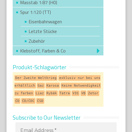
Masstab 1:87 (H0)
Spur 1:120 (TT)
Eisenbahnwagen
Letzte Stücke
Zubehör
Klebstoff, Farben & Co
Produkt-Schlagwörter
Der Zweite Weltkrieg
exklusiv nur bei uns
erhältlich
Gaz
Karosa
Keine Notwendigkeit
zu farben
Liaz
Rybák
Tatra
V3S
VB
Zetor
ČD
ČD/ČDC
ČSD
Subscribe to Our Newsletter