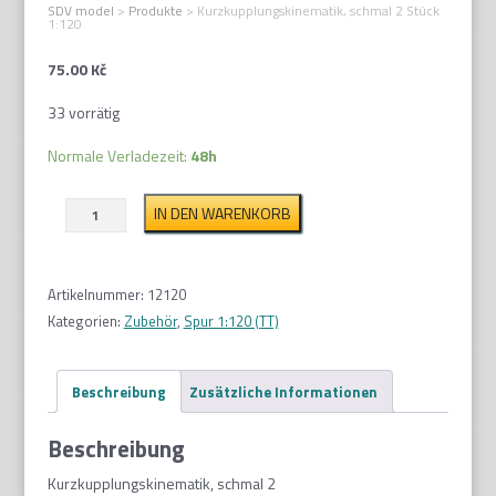
SDV model
>
Produkte
>
Kurzkupplungskinematik, schmal 2 Stück
1:120
75.00
Kč
33 vorrätig
Normale Verladezeit:
48h
Kurzkupplungskinematik,
IN DEN WARENKORB
schmal
2
Stück
Artikelnummer:
12120
1:120
Kategorien:
Zubehör
,
Spur 1:120 (TT)
Menge
Beschreibung
Zusätzliche Informationen
Beschreibung
Kurzkupplungskinematik, schmal 2