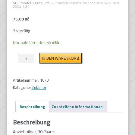
SDV model
>
Produkte
>
Kennzeichensatz Tschechische Rep. seit
2004 1:87
75.00
Kč
7 vorrätig
Normale Verladezeit:
48h
Kennzeichensatz
IN DEN WARENKORB
Tschechische
Rep.
seit
Artikelnummer:
1070
2004
Kategorie:
Zubehör
1:87
Menge
Beschreibung
Zusätzliche Informationen
Beschreibung
Abziehbilder, 30 Paare.