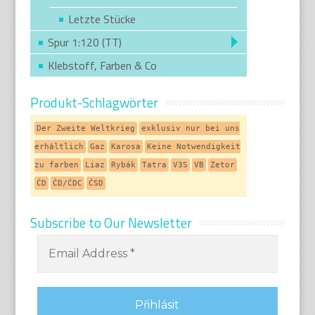
Letzte Stücke
Spur 1:120 (TT)
Klebstoff, Farben & Co
Produkt-Schlagwörter
Der Zweite Weltkrieg
exklusiv nur bei uns
erhältlich
Gaz
Karosa
Keine Notwendigkeit
zu farben
Liaz
Rybák
Tatra
V3S
VB
Zetor
ČD
ČD/ČDC
ČSD
Subscribe to Our Newsletter