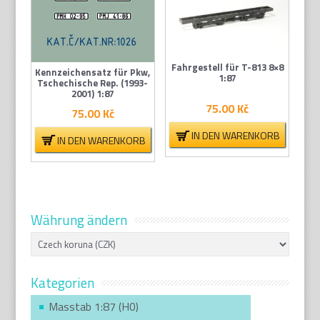
Fahrgestell für T-813 8×8
Kennzeichensatz für Pkw,
1:87
Tschechische Rep. (1993-
2001) 1:87
75.00
Kč
75.00
Kč
IN DEN WARENKORB
IN DEN WARENKORB
Währung ändern
Kategorien
Masstab 1:87 (H0)