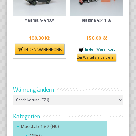
Magma 4×4 1:87
Magma 4×4 1:87
100.00
Kč
150.00
Kč
IN DEN WARENKORB
In den Warenkorb
Zur Warteliste beitreten
Währung ändern
Kategorien
Masstab 1:87 (H0)
Militär