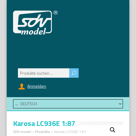
Suchen
nach:
Anmelden
Karosa LC936E 1:87
SDV model
>
Produkte
>
Karosa LC936E 1:87