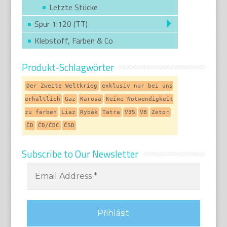
Letzte Stücke
Spur 1:120 (TT)
Klebstoff, Farben & Co
Produkt-Schlagwörter
Der Zweite Weltkrieg
exklusiv nur bei uns
erhältlich
Gaz
Karosa
Keine Notwendigkeit
zu farben
Liaz
Rybák
Tatra
V3S
VB
Zetor
ČD
ČD/ČDC
ČSD
Subscribe to Our Newsletter