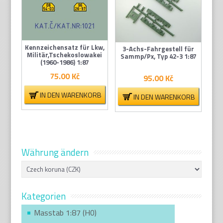
Kennzeichensatz für Lkw,
3-Achs-Fahrgestell für
Militär,Tschekoslowakei
Sammp/Px, Typ 42-3 1:87
(1960-1986) 1:87
75.00
Kč
95.00
Kč
IN DEN WARENKORB
IN DEN WARENKORB
Währung ändern
Kategorien
Masstab 1:87 (H0)