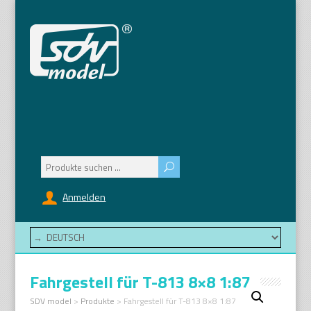
Suchen
nach:
Anmelden
Fahrgestell für T-813 8×8 1:87
SDV model
>
Produkte
>
Fahrgestell für T-813 8×8 1:87