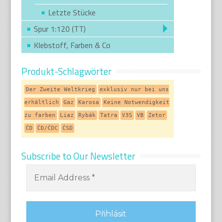
Letzte Stücke
Spur 1:120 (TT)
Klebstoff, Farben & Co
Produkt-Schlagwörter
Der Zweite Weltkrieg
exklusiv nur bei uns
erhältlich
Gaz
Karosa
Keine Notwendigkeit
zu farben
Liaz
Rybák
Tatra
V3S
VB
Zetor
ČD
ČD/ČDC
ČSD
Subscribe to Our Newsletter