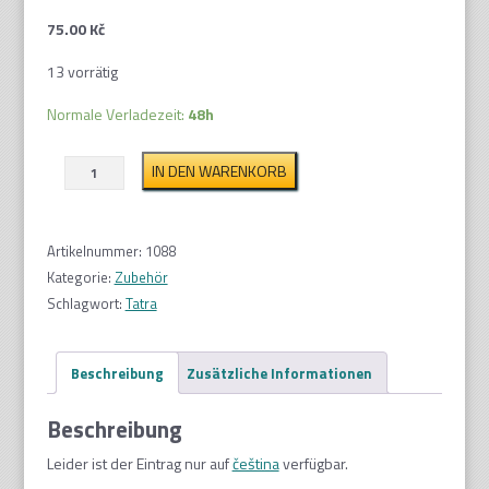
75.00
Kč
13 vorrätig
Normale Verladezeit:
48h
Fahrgestell
IN DEN WARENKORB
für
T-
813
Artikelnummer:
1088
8x8
Kategorie:
Zubehör
1:87
Schlagwort:
Tatra
Menge
Beschreibung
Zusätzliche Informationen
Beschreibung
Leider ist der Eintrag nur auf
čeština
verfügbar.