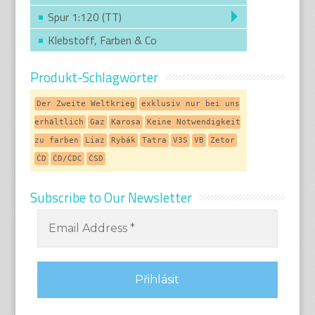
Spur 1:120 (TT)
Klebstoff, Farben & Co
Produkt-Schlagwörter
Der Zweite Weltkrieg
exklusiv nur bei uns
erhältlich
Gaz
Karosa
Keine Notwendigkeit
zu farben
Liaz
Rybák
Tatra
V3S
VB
Zetor
ČD
ČD/ČDC
ČSD
Subscribe to Our Newsletter