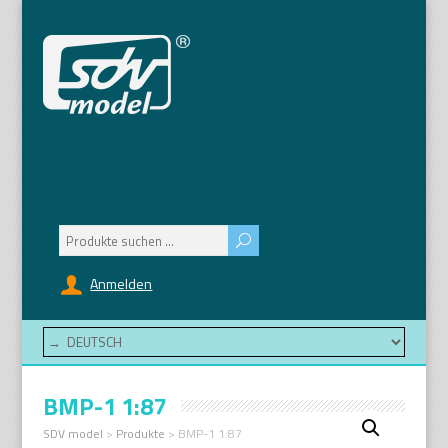
Suchen
nach:
Anmelden
BMP-1 1:87
SDV model
>
Produkte
>
BMP-1 1:87