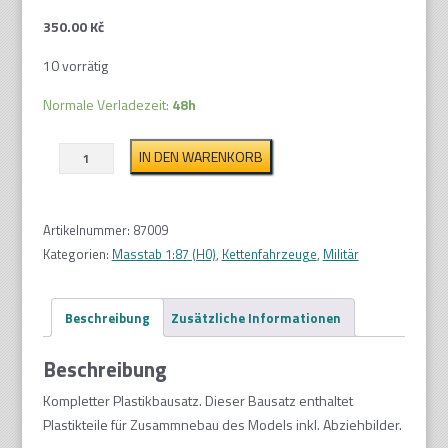
350.00
Kč
10 vorrätig
Normale Verladezeit:
48h
BMP-
IN DEN WARENKORB
1
1:87
Menge
Artikelnummer:
87009
Kategorien:
Masstab 1:87 (H0)
,
Kettenfahrzeuge
,
Militär
Beschreibung
Zusätzliche Informationen
Beschreibung
Kompletter Plastikbausatz. Dieser Bausatz enthaltet
Plastikteile für Zusammnebau des Models inkl. Abziehbilder.