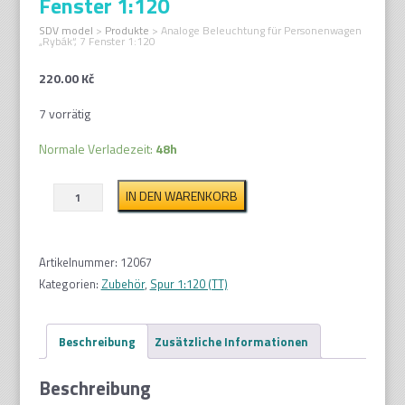
Fenster 1:120
SDV model
>
Produkte
>
Analoge Beleuchtung für Personenwagen
„Rybák“, 7 Fenster 1:120
220.00
Kč
7 vorrätig
Normale Verladezeit:
48h
Analoge
IN DEN WARENKORB
Beleuchtung
für
Personenwagen
Artikelnummer:
12067
"Rybák",
Kategorien:
Zubehör
,
Spur 1:120 (TT)
7
Fenster
Beschreibung
Zusätzliche Informationen
1:120
Menge
Beschreibung