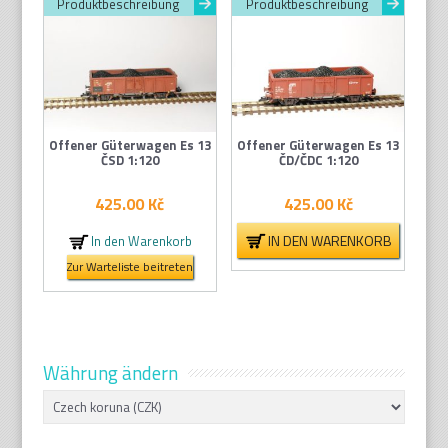
Produktbeschreibung
Produktbeschreibung
Offener Güterwagen Es 13
Offener Güterwagen Es 13
ČSD 1:120
ČD/ČDC 1:120
425.00
Kč
425.00
Kč
IN DEN WARENKORB
In den Warenkorb
Zur Warteliste beitreten
Währung ändern