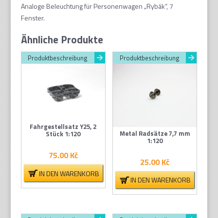
Analoge Beleuchtung für Personenwagen „Rybák“, 7
Fenster.
Ähnliche Produkte
Produktbeschreibung
Produktbeschreibung
Fahrgestellsatz Y25, 2
Metal Radsätze 7,7 mm
Stück 1:120
1:120
75.00
Kč
25.00
Kč
IN DEN WARENKORB
IN DEN WARENKORB