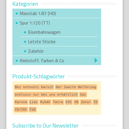
Kategorien
Masstab 1:87 (H0)
Spur 1:120 (TT)
Eisenbahnwagen
Letzte Stücke
Zubehör
Klebstoff, Farben & Co
Produkt-Schlagwörter
Bez nutnosti barvit
Der Zweite Weltkrieg
exklusiv nur bei uns erhältlich
Gaz
Karosa
Liaz
Rybák
Tatra
V3S
VB
Zetor
ČD
ČD/ČDC
ČSD
Subscribe to Our Newsletter