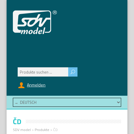
Suchen
nach:
Anmelden
ČD
SDV model
>
Produkte
>
ČD