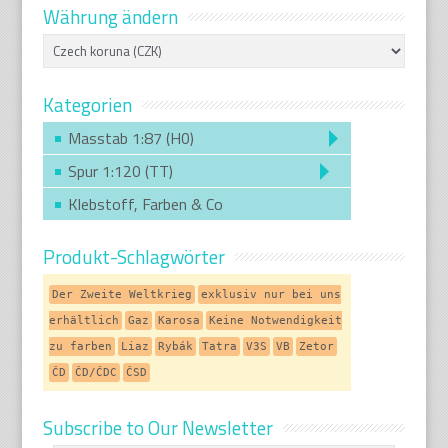
Währung ändern
Kategorien
Masstab 1:87 (H0)
Spur 1:120 (TT)
Klebstoff, Farben & Co
Produkt-Schlagwörter
Der Zweite Weltkrieg
exklusiv nur bei uns
erhältlich
Gaz
Karosa
Keine Notwendigkeit
zu farben
Liaz
Rybák
Tatra
V3S
VB
Zetor
ČD
ČD/ČDC
ČSD
Subscribe to Our Newsletter